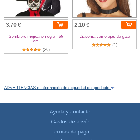
3,70 €
2,10 €
Sombrero mejicano negro - 55
Diadema con orejas de gato
cm
(1)
(20)
ADVERTENCIAS e información de seguridad del producto
Ayuda y contacto
Gastos de envío
Formas de pago