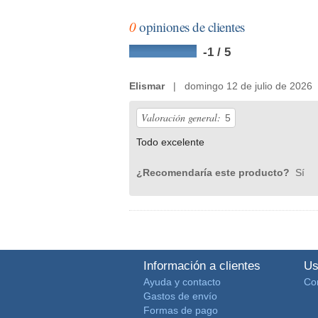
0
opiniones de clientes
-1 / 5
Elismar
| domingo 12 de julio de 2026
Valoración general:
5
Todo excelente
¿Recomendaría este producto?
Sí
Información a clientes
Us
Ayuda y contacto
Co
Gastos de envío
Formas de pago