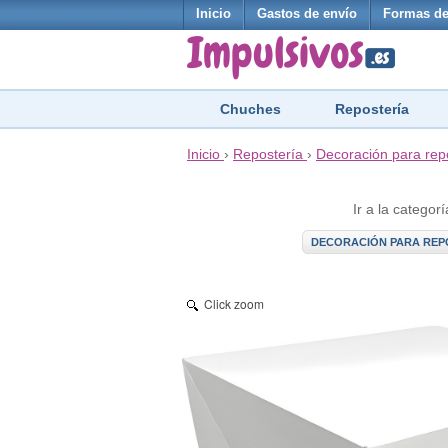
Inicio
Gastos de envío
Formas de
Chuches
Repostería
Inicio
›
Repostería
›
Decoración para rep
Ir a la categorí
DECORACIÓN PARA REP
Click zoom