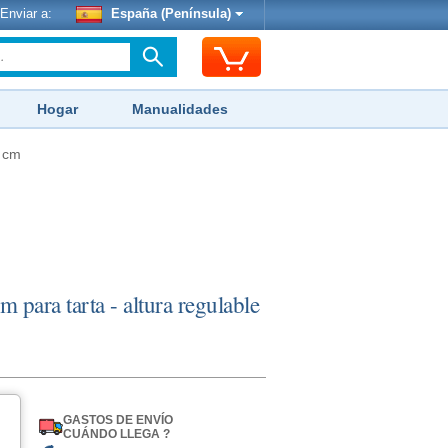
Enviar a:
España (Península)
Hogar
Manualidades
4 cm
 para tarta - altura regulable
GASTOS DE ENVÍO
CUÁNDO LLEGA ?