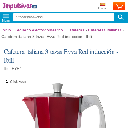
Enviar a:
Menú
Inicio
›
Pequeño electrodoméstico
›
Cafeteras
›
Cafeteras italianas
›
Cafetera italiana 3 tazas Evva Red inducción - Ibili
Cafetera italiana 3 tazas Evva Red inducción -
Ibili
Ref: HYE4
Click zoom