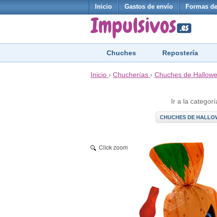
Inicio
Gastos de envío
Formas de
Chuches
Repostería
Inicio
›
Chucherías
›
Chuches de Hallow
Ir a la categorí
CHUCHES DE HALLO
Click zoom