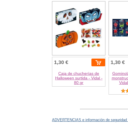
1,30 €
1,30 €
Caja de chucherías de
Gominola
Halloween surtida - Vidal -
monstruo
80 gr
Vida
ADVERTENCIAS e información de seguridad 