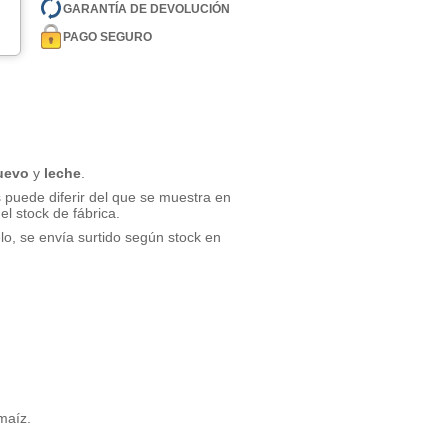
GARANTÍA DE DEVOLUCIÓN
PAGO SEGURO
.
uevo
y
leche
.
 puede diferir del que se muestra en
l stock de fábrica.
o, se envía surtido según stock en
maíz.