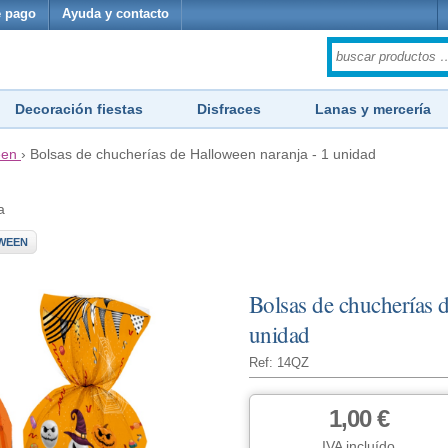
 pago
Ayuda y contacto
Decoración fiestas
Disfraces
Lanas y mercería
een
›
Bolsas de chucherías de Halloween naranja - 1 unidad
a
WEEN
Bolsas de chucherías 
unidad
Ref: 14QZ
1,00 €
IVA incluído