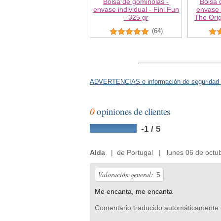
Bolsa de gominolas -
Bolsa 
envase individual - Fini Fun
envase i
- 325 gr
The Orig
(64)
ADVERTENCIAS e información de seguridad 
0
opiniones de clientes
-1 / 5
Alda
| de Portugal | lunes 06 de octu
Valoración general:
5
Me encanta, me encanta
Comentario traducido automáticamente 