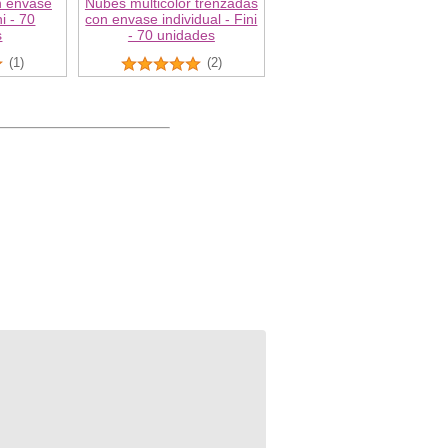
n envase
Nubes multicolor trenzadas
ni - 70
con envase individual - Fini
s
- 70 unidades
(1)
(2)