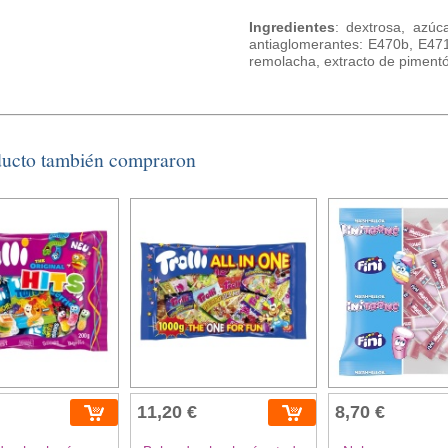
Ingredientes
: dextrosa, azúc
antiaglomerantes: E470b, E471
remolacha, extracto de pimentó
ducto también compraron
11,20 €
8,70 €