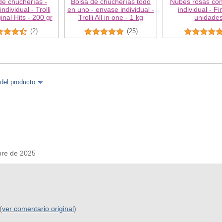
de chucherías -
Bolsa de chucherías todo
Nubes rosas co
ndividual - Trolli
en uno - envase individual -
individual - Fi
inal Hits - 200 gr
Trolli All in one - 1 kg
unidade
(2)
(25)
del producto
bre de 2025
(
ver comentario original
)