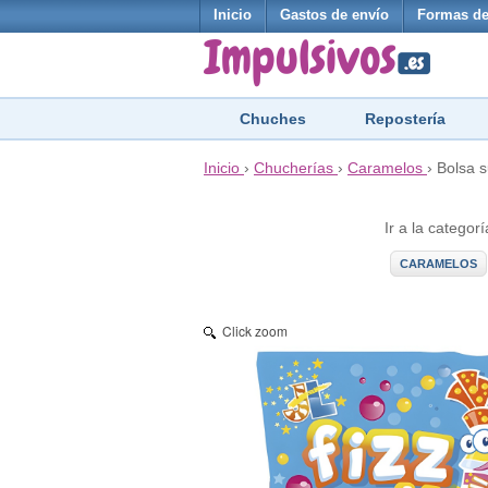
Inicio
Gastos de envío
Formas de
Chuches
Repostería
Inicio
›
Chucherías
›
Caramelos
›
Bolsa s
Ir a la categorí
CARAMELOS
Click zoom