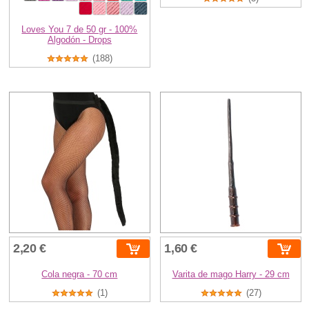
Loves You 7 de 50 gr - 100%
Algodón - Drops
(188)
2,20 €
1,60 €
Cola negra - 70 cm
Varita de mago Harry - 29 cm
(1)
(27)