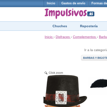
Inicio
Gastos de envío
Formas de
Chuches
Repostería
Inicio
›
Disfraces
›
Complementos
›
Barba
Ir a la categorí
BARBAS Y BIGOT
Click zoom