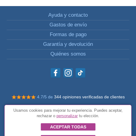
Ayuda y contacto
Gastos de envío
Formas de pago
Garantía y devolución
Quiénes somos
4.7/5 de
344 opiniones verificadas de clientes
© Todos los derechos reservados Impulsivos
Usamos cookies para mejorar tu experiencia. Puedes aceptar,
Condiciones generales
rechazar o
personalizar
tu elección.
ACEPTAR TODAS