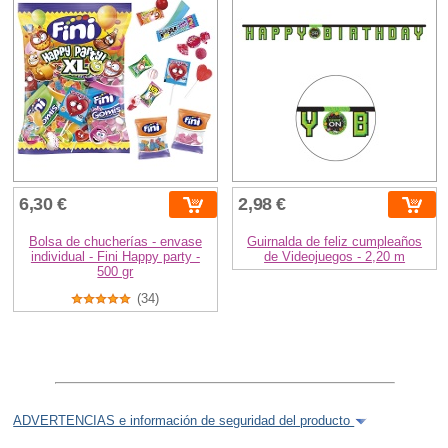
6,30 €
2,98 €
Bolsa de chucherías - envase
Guirnalda de feliz cumpleaños
individual - Fini Happy party -
de Videojuegos - 2,20 m
500 gr
(34)
ADVERTENCIAS e información de seguridad del producto