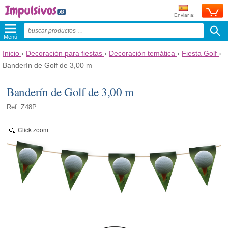
Enviar a:
Menú
Inicio
›
Decoración para fiestas
›
Decoración temática
›
Fiesta Golf
›
Banderín de Golf de 3,00 m
Banderín de Golf de 3,00 m
Ref: Z48P
Click zoom