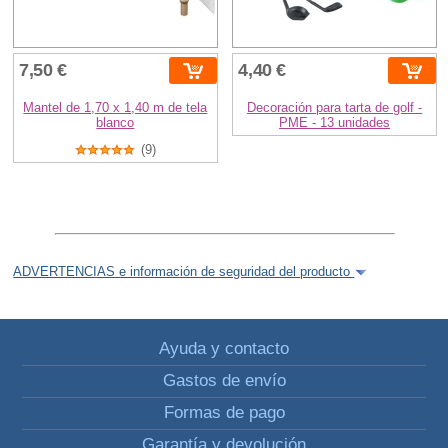
7,50 €
4,40 €
Mantel de 1,70 x 1,40 m de tela
Decoración para tarta de golf -
blanco
PME - 13 unidades
(9)
ADVERTENCIAS e información de seguridad del producto
Ayuda y contacto
Gastos de envío
Formas de pago
Garantía y devolución