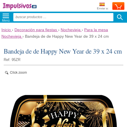
Enviar a:
Menú
Inicio
›
Decoración para fiestas
›
Nochevieja
›
Para la mesa
Nochevieja
›
Bandeja de de Happy New Year de 39 x 24 cm
Bandeja de de Happy New Year de 39 x 24 cm
Ref: 95ZR
Click zoom