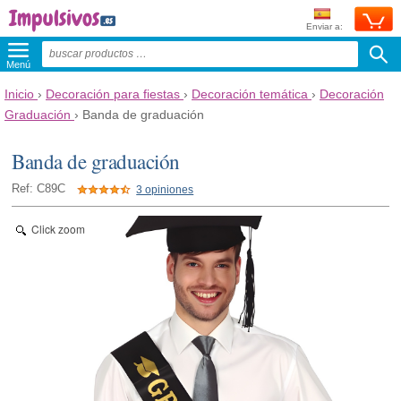
Enviar a:
Menú
Inicio
›
Decoración para fiestas
›
Decoración temática
›
Decoración
Graduación
›
Banda de graduación
Banda de graduación
Ref: C89C
3 opiniones
Click zoom