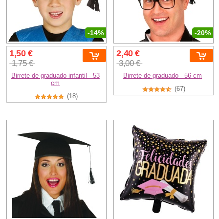
-14%
-20%
1,50 €
2,40 €
1,75 €
3,00 €
Birrete de graduado infantil - 53
Birrete de graduado - 56 cm
cm
(67)
(18)