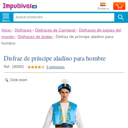
Enviar a:
Menú
Inicio
›
Disfraces
›
Disfraces de Carnaval
›
Disfraces de países del
mundo
›
Disfraces de árabe
›
Disfraz de príncipe aladino para
hombre
Disfraz de príncipe aladino para hombre
Ref: 180055
3 opiniones
Click zoom