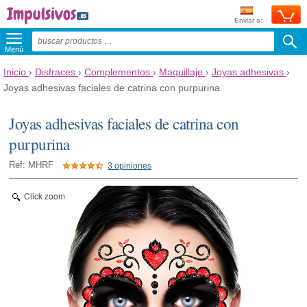
Enviar a:
Menú
Inicio
›
Disfraces
›
Complementos
›
Maquillaje
›
Joyas adhesivas
›
Joyas adhesivas faciales de catrina con purpurina
Joyas adhesivas faciales de catrina con
purpurina
Ref: MHRF
3 opiniones
Click zoom