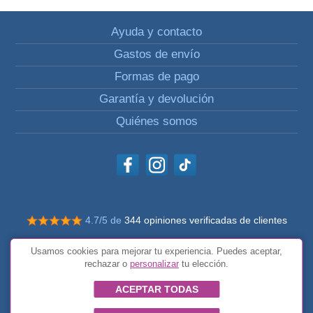
Ayuda y contacto
Gastos de envío
Formas de pago
Garantía y devolución
Quiénes somos
4.7/5 de
344 opiniones verificadas de clientes
© Todos los derechos reservados Impulsivos
Usamos cookies para mejorar tu experiencia. Puedes aceptar,
Condiciones generales
rechazar o
personalizar
tu elección.
ACEPTAR TODAS