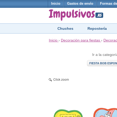
Inicio
Gastos de envío
Formas de
Chuches
Repostería
Inicio
›
Decoración para fiestas
›
Decorac
Ir a la categorí
FIESTA BOB ESPO
Click zoom