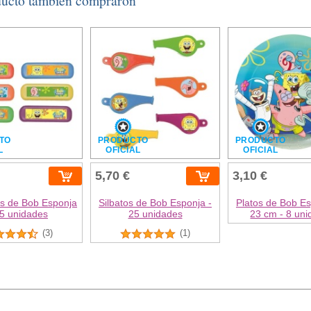
ducto también compraron
TO
PRODUCTO
PRODUCTO
L
OFICIAL
OFICIAL
5,70 €
3,10 €
s de Bob Esponja
Silbatos de Bob Esponja -
Platos de Bob E
25 unidades
25 unidades
23 cm - 8 un
(3)
(1)