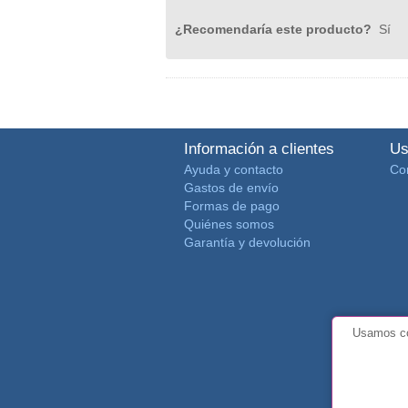
¿Recomendaría este producto?
Sí
Información a clientes
Us
Ayuda y contacto
Co
Gastos de envío
Formas de pago
Quiénes somos
Garantía y devolución
Usamos co