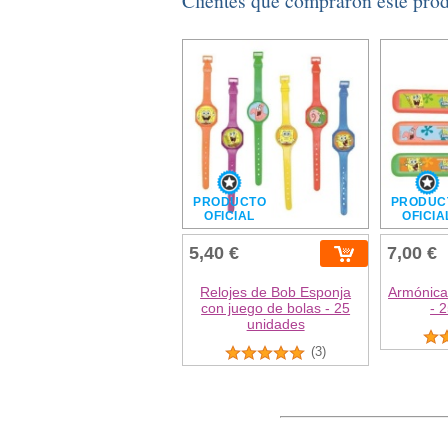
Clientes que compraron este pro
PRODUCTO
PRODUC
OFICIAL
OFICIA
5,40 €
7,00 €
Relojes de Bob Esponja
Armónica
con juego de bolas - 25
- 
unidades
(3)