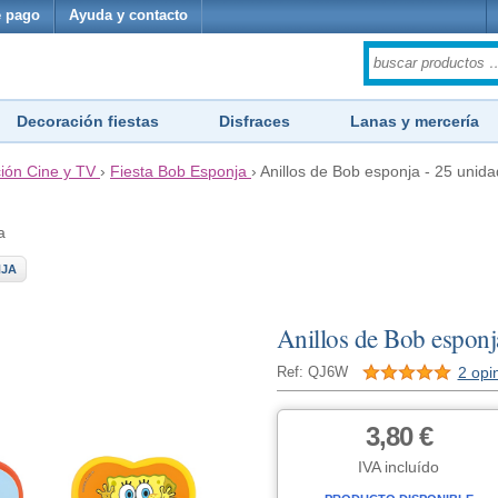
 pago
Ayuda y contacto
Decoración fiestas
Disfraces
Lanas y mercería
ión Cine y TV
›
Fiesta Bob Esponja
›
Anillos de Bob esponja - 25 unid
a
NJA
Anillos de Bob esponj
2 opi
Ref: QJ6W
3,80 €
IVA incluído