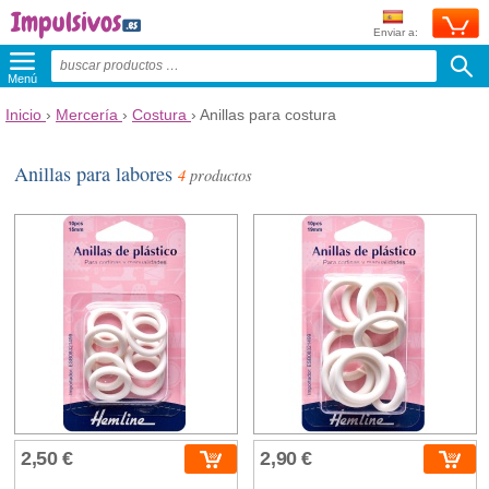
Enviar a:
Menú
Inicio
›
Mercería
›
Costura
›
Anillas para costura
Anillas para labores
4
productos
2,50 €
2,90 €