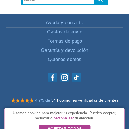
Ayuda y contacto
Gastos de envío
Formas de pago
Garantía y devolución
Quiénes somos
4.7/5 de
344 opiniones verificadas de clientes
© Todos los derechos reservados Impulsivos
Usamos cookies para mejorar tu experiencia. Puedes aceptar,
Condiciones generales
rechazar o
personalizar
tu elección.
ACEPTAR TODAS