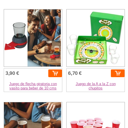
3,90 €
6,70 €
Juego de flecha giratoria con
Juego de la A a la Z con
vasito para beber de 10 cms
chupitos