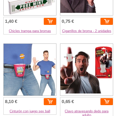
1,40 €
0,75 €
Chicles trampa para bromas
Cigarrillos de broma - 2 unidades
8,10 €
0,65 €
Cinturón con juego sex ball
Clavo atravesando dedo para
adulto