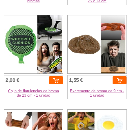
bromas
25 x 13 cm
2,00 €
1,55 €
Cojin de flatulencias de broma
Excremento de broma de 9 cm -
de 23 cm - 1 unidad
1 unidad