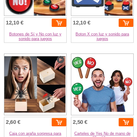
12,10 €
12,10 €
Botones de Sí y No con luz y
Boton X con luz y sonido para
sonido para juegos
juegos
2,60 €
2,50 €
Caja con araña sorpresa para
Carteles de Yes No de mano de