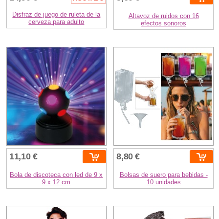
Disfraz de juego de ruleta de la
Altavoz de ruidos con 16
cerveza para adulto
efectos sonoros
11,10 €
8,80 €
Bola de discoteca con led de 9 x
Bolsas de suero para bebidas -
9 x 12 cm
10 unidades