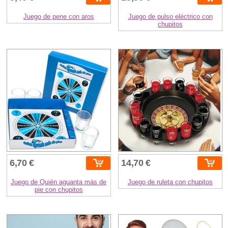
Juego de pene con aros
Juego de pulso eléctrico con
chupitos
6,70 €
14,70 €
Juego de Quién aguanta más de
Juego de ruleta con chupitos
pie con chupitos