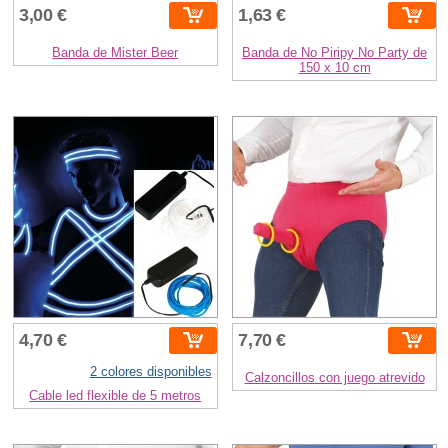
3,00 €
1,63 €
Banda de Mister Beer
Banda de No Piripy No Party de
150 x 10 cm
4,70 €
7,70 €
2 colores disponibles
Calzoncillos con juego atrevido
Cable led flexible de 5 metros