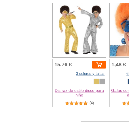
15,76 €
1,48 €
3 colores y tallas
6
Disfraz de estilo disco para
Gafas con
niño
d
(4)