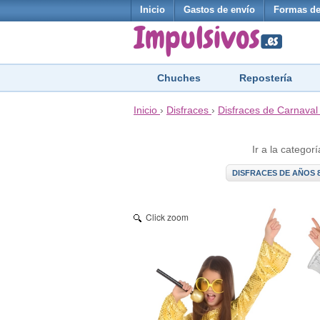
Inicio
Gastos de envío
Formas de
Chuches
Repostería
Inicio
›
Disfraces
›
Disfraces de Carnaval
Ir a la categorí
DISFRACES DE AÑOS 8
Click zoom