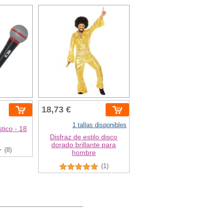
18,73 €
1 tallas disponibles
tico - 18
Disfraz de estilo disco
dorado brillante para
(8)
hombre
(1)