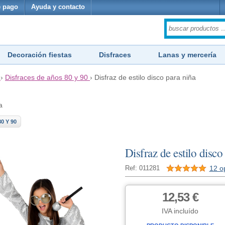
 pago
Ayuda y contacto
Decoración fiestas
Disfraces
Lanas y mercería
›
Disfraces de años 80 y 90
›
Disfraz de estilo disco para niña
a
0 Y 90
Disfraz de estilo disco
12 o
Ref: 011281
12,53 €
IVA incluído