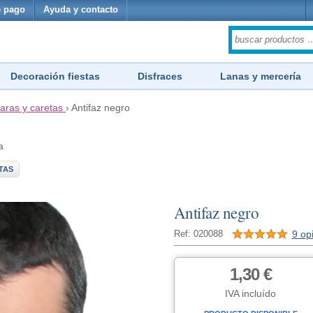
 pago
Ayuda y contacto
Decoración fiestas
Disfraces
Lanas y mercería
aras y caretas
›
Antifaz negro
a
TAS
Antifaz negro
9 op
Ref: 020088
1,30 €
IVA incluído